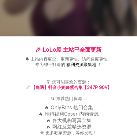
🎉 LoLo屋 主站已全面更新
🔔 主站内容更全、更新更快、访问速度更快。
专为绅士打造的
福利资源聚集地
！
🎯 您可能喜欢的资源：
🔗
【岛遇】抖音小妮酱紫合集【347P 90V】
📂 推荐热门资源：
🔥 OnlyFans 热门合集
🔥 推特福利Coser 内购资源
🔥 各大机构写真全集
🔥 网红反差精选资源
💎 更多独家资源，等你发现！