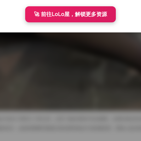
🚀 前往LoLo屋，解锁更多资源
段短片多在十秒到三十秒之间，记录了她在海风中吹动裙摆、在潮汐退去时
显的音乐，这使得观看时更能沉浸在那种海边午后的惬意里。剪辑上也没