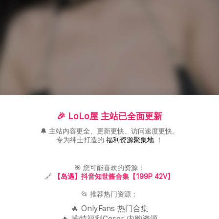
🎉 LoLo屋 主站已全面更新
🔔 主站内容更全、更新更快、访问速度更快。
专为绅士打造的
福利资源聚集地
！
🎯 您可能喜欢的资源：
🔗
【岛遇】抖音知世酱合集【199P 42V】
📂 推荐热门资源：
🔥 OnlyFans 热门合集
🔥 推特福利Coser 内购资源