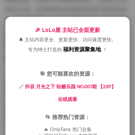
模糊的身影，光线从百叶窗缝隙挤进来，在瓷砖上拉出
细长的光带。这种构图把空间感和私密感平衡得恰到好
处，既不显得压抑，又充满了探索的意味。博主的肢体
语言也是克制的，没有夸张的姿势，大多是侧躺、回
🎉 LoLo屋 主站已全面更新
眸、或是手指轻触水面，每一个动作都自然流畅，仿佛
🔔 主站内容更全、更新更快、访问速度更快。
她就在那个场景里，不是在摆拍，而是在生活。
福利资源聚集地
专为绅士打造的
！
作为资源合集，这期的23张图质量非常统一，没有
🎯 您可能喜欢的资源：
凑数的废片。从全景到特写，从环境人像到局部细节，
🔗
抖音 月光之下 轻糖乐园 NO.001期 【23P】
覆盖得很全面。尤其值得一提的是，很多图都保留了原
在线观看
始的质感，没有过度磨皮或调色，皮肤纹理和光影层次
都很真实。这对于喜欢研究摄影和构图的读者来说，是
📂 推荐热门资源：
极好的学习素材。你可以清晰地看到光线是如何从左侧
打过来，如何在她发丝上镀上一层银边，又是如何在布
🔥 OnlyFans 热门合集