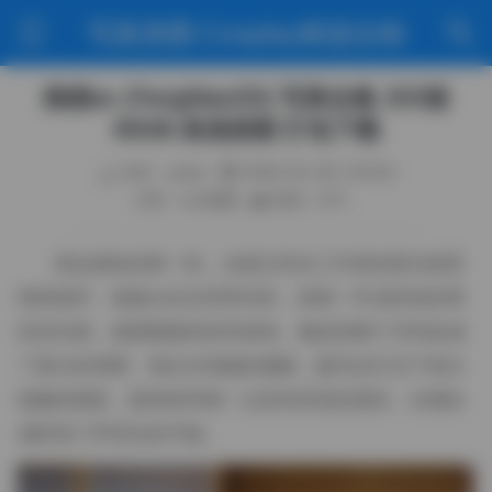
写真美图·Cosplay精选合辑
疯猫ss (FengMaoSS) 写真合集 203套
85GB 高清原图 打包下载
作者：weme
2026-04-28 1:45:54
分类：sss典藏
阅读（121）
拿起相机的那一刻，光线已经在工作室的柔光箱里
悄然铺开。疯猫ss站在背景布前，身着一件淡粉色的薄
纱连衣裙，裙摆随微风轻轻摇曳，像是把整个空间染成
了春日的薄雾。镜头对准她的侧脸，睫毛在灯光下投出
细腻的阴影，眼神里带着一点若有所思的柔软，仿佛在
倾听快门声背后的节奏。