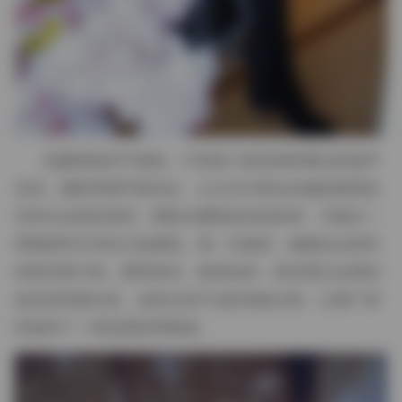
拍摄现场并不喧闹，只有快门的轻响和偶尔的低声
交流。摄影师调节着光比，让主光与填光在她的锁骨处
交织出自然的渐变，阴影在腰线处轻轻收束，勾勒出一
种既柔和又有张力的曲线。每一次换装，她都会在更衣
间里停留片刻，整理发丝、检查妆容，然后再以全新的
姿态回到镜头前。这种从容不迫的准备过程，让整个系
列保持了一种连贯的呼吸感。