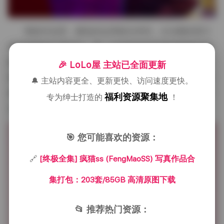
整套作品里，颜色的运用相当考究。从淡雅的莫兰
迪到鲜明的红黑对比，每一次色彩的转换都伴随着场景
的微调——有时是加入一盏复古落地灯，有时是铺上一
🎉 LoLo屋 主站已全面更新
块旧式地毯。这些细节并不是为了堆砌，而是为了让观
🔔 主站内容更全、更新更快、访问速度更快。
者在翻看时感受到一种情绪的推移，像是阅读一本没有
福利资源聚集地
专为绅士打造的
！
文字的画册，每一页都有自己的节奏与呼吸。
🎯 您可能喜欢的资源：
🔗
[终极全集] 疯猫ss (FengMaoSS) 写真作品合
集打包：203套/85GB 高清原图下载
📂 推荐热门资源：