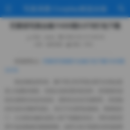
写真美图·Cosplay精选合辑
艺图语写真合集11430期3.5TB打包下载
作者：weme
2026-05-21 5:34:33
分类：福利资源
阅读（104）
资源获取点:
艺图语写真图片合集打包下载11430期
3.5TB
拿起相机的时候，脑子里已经浮现出那天在海边悬
崖上拍摄的画面。光线从低角度斜射进来，把海面的波
纹拉成细长的金色条纹，模特站在岩石缝隙里，风把她
的长发吹得略带凌乱，却又不失柔和的曲线。我调低快
门，让光线在她的皮肤上留下细腻的高光，同时保留背
景中远处帆船的微微模糊，这样主体才能更自然地脱离