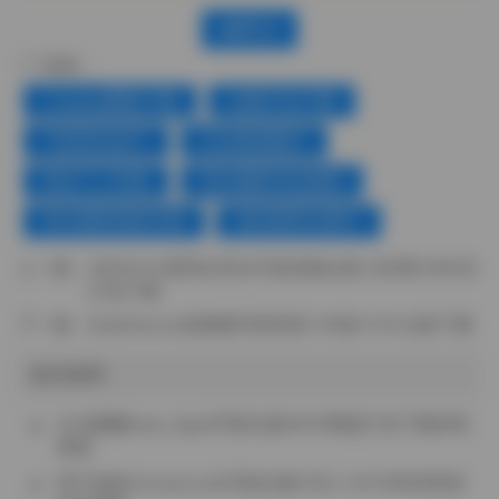
赞(
0
)
标签：
Cosplay图集下载
合集打包下载
气质美女妹子
白丝诱惑图片
美女个人写真
美女摄影作品福利
美女摄影摆姿宝典
超短裙美女图片
上一篇：
IMZSOCK爱美足美女写真原版合集 480期 590GB
打包下载
下一篇：
BoBoSocks袜啵啵写真资源 705套 5TB 合集下载
相关推荐
台北娜娜nana_taipei写真合集991G网盘打包下载持续
更新
饼干姐姐fortunecutie写真合集打包 1.34TB高清资源