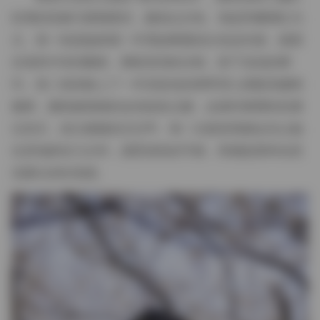
轻薄的亚麻与透视蕾丝，颜色以沙色、海蓝和珊瑚红为
主。第一组是她身着一件薄如蝉翼的白色连衣裙，裙摆
在海风中轻轻翻卷，脚踩湿润的沙砾，留下浅浅的脚
印。第二组则换上了一件深蓝色的绑带背心搭配高腰阔
腿裤，腰线被细细的金色链条点缀，走路时裤脚轻轻拂
过岩石，发出微微的沙沙声。每一次换装我都会先让她
在原地静坐几分钟，感受海风的节奏，再捕捉那种自然
流露出的松弛感。