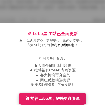
 一始 芝芝《热浪与海风》387P 8.5GB完整版 作为一名热爱时尚写真的
赏到了魔镜街拍平台推出的"一始芝芝"《热浪与海风》写真集完整版，这
、...
阅读全文
:05:38 周四
151
0
0
🎉 LoLo屋 主站已全面更新
浪与海风街拍合集387P完整版
🔔 主站内容更全、更新更快、访问速度更快。
斜打在显示器上，我刚导出最后一批《热浪与海风》的成片，手指无意识
专为绅士打造的
福利资源聚集地
！
为跟拍芝芝三个街拍季的摄影师，这套夏日主题作品最让我难忘的，是捕
活...
📂 推荐热门资源：
阅读全文
:15:14 周三
158
0
0
🔥 OnlyFans 热门合集
🔥 推特福利Coser 内购资源
🔥 各大机构写真全集
拍 芝芝《热浪与海风》写真集 387高清大图
🔥 网红反差精选资源
💎 更多独家资源，等你发现！
，我有幸深入欣赏了魔镜街拍团队为芝芝打造的《热浪与海风》系列写
387张高清大图，总容量高达8.5GB，堪称近年来夏季主题写真的精品之
🚀 前往LoLo屋，解锁更多资源
角度解...