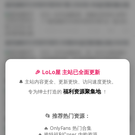
萃，每一帧4K超清影像都展现了创作者对光
凝思摄影艺术美学系列51期 232GB 4K超清影像合集
影...
作为一名专业摄影师，我最近有幸深入研究
了"凝思摄影艺术美学系列51期"这一庞大的
影像资源库。这套合集容量高达232GB，全
2026-01-03 周六
164
0
0
部采用4K超高清分辨率呈现，为摄影爱好者
和专业人士提供了极为珍贵的视觉学习材...
凝思摄影艺术美学系列 50期4K超清影像合集232GB
作为一名专业摄影师，我一直关注着影像艺
术的最新发展，而"凝思摄影艺术美学系
列"无疑是近年来最具代表性的作品之一。这
2026-01-02 周五
178
0
0
🎉 LoLo屋 主站已全面更新
个历时50期精心打造的影像合集，总容量高
达232GB，每一张照片都展现了4K超清画
凝思摄影艺术美学系列49期227GB 4K超清影像合集
🔔 主站内容更全、更新更快、访问速度更快。
质...
作为一名专业摄影师，我有幸深入研究了"凝
福利资源聚集地
专为绅士打造的
！
思摄影艺术美学系列"第49期的作品，这套
227GB的4K超清影像资源确实令人印象深
2026-01-01 周四
222
0
0
刻。作为长期从事人像摄影的工作者，我必
📂 推荐热门资源：
须说，这套作品在构图、光影运用和情感表...
凝思摄影艺术美学系列合集 48期222GB 4K超清写真
🔥 OnlyFans 热门合集
凝思摄影艺术美学系列是一套极具收藏价值
🔥 推特福利Coser 内购资源