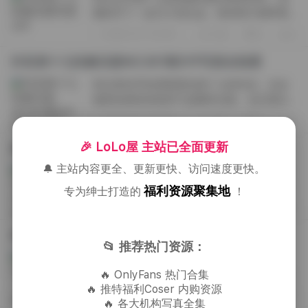
像拆开了一盒马卡龙礼盒，每张照片都带着
令人愉悦的甜蜜气息。这组23张高清写真完
2026-01-19 周一
159
0
0
整收录了她在抖音平台标志性的治愈系风
格，从薄荷绿的薄纱裙到草莓印花的吊带...
抖音唐十七轻糖乐园NO.001期31P写真在线看
每当滑动手机屏幕遇见唐十七的作品，总会
被那份独特的甜美气息瞬间治愈。这次推出
的《轻糖乐园》NO.001期31P写真系列，宛
2026-01-19 周一
157
0
0
如打开了装满马卡龙的精致礼盒，每一张画
面都散发着令人愉悦的甜蜜信号。 作为...
🎉 LoLo屋 主站已全面更新
唐十七轻糖乐园NO.003期25P抖音写真在线观看
🔔 主站内容更全、更新更快、访问速度更快。
作为一名热爱欣赏网络美图的读者，我最近
在抖音上发现了唐十七的"轻糖乐园"系列写
福利资源聚集地
专为绅士打造的
！
真，尤其是最新发布的NO.003期25P高清写
2025-12-14 周日
169
0
0
真，简直让人眼前一亮。作为唐十七的忠实
粉丝，我一直关注着她从出道至今的成长...
唐十七轻糖乐园写真集第二期23P高清在线欣赏
📂 推荐热门资源：
作为一名专业摄影师，我有幸近距离观察了
唐十七的"轻糖乐园"系列作品，尤其是这组
🔥 OnlyFans 热门合集
第二期23P的写真集，确实展现了令人惊艳的
🔥 推特福利Coser 内购资源
2025-12-14 周日
243
0
0
🔥 各大机构写真全集
视觉艺术。从构图到色彩，从模特表现到场